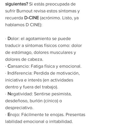
siguientes?
 Si estás preocupada de 
sufrir Burnout revisa estos síntomas y 
recuerda 
D-CINE
 (acrónimo. Listo, ya 
hablamos D CINE): 
· 
D
olor: el agotamiento se puede 
traducir a síntomas físicos como: dolor 
de estómago, dolores musculares y 
dolores de cabeza.
· 
C
ansancio: Fatiga física y emocional.
· 
I
ndiferencia: Perdida de motivación, 
iniciativa e interés (en actividades 
dentro y fuera del trabajo).
· 
N
egatividad: Sentirse pesimista, 
desdeñoso, burlón (cínico) o 
despreciativo.
· 
E
nojo: Fácilmente te enojas. Presentas 
labilidad emocional o irritabilidad.